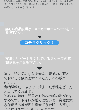
(本品は国内工場で生産されており、フェンフルラミン・N－ニトロソ
フェンフルラミン・甲状腺ホルモンは本品には一切入っておりません
の安心してお飲みください。)
​詳しい商品説明は、メーカーホームページをご
参照下さい。
コチラクリック！
実際にリピート注文しているスタッフの感
想意見をご参照下さい。
味は、特に気になりません。普通のお茶とし
ておいしく飲めます＾＾ただ、その威力
が。。。
食物繊維たっぷりで、溜まった便秘をど～ん
と出してくれます。
初めての時は、翌日がお休みの前の晩がおす
すめです。トイレが近くにないと、突然に大
きな便意の波が押し寄せてきた時に大変なこ
とになります(；´д｀)ほんとです！