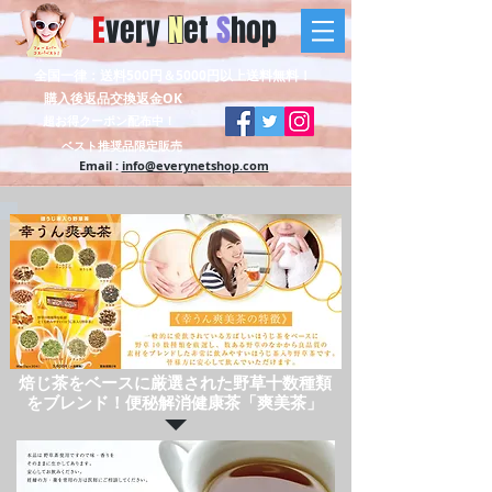
E
very
N
et
S
hop
全国一律：送料500円＆5000円以上送料無料！
購入後返品交換返金OK
超お得クーポン配布中！
ベスト推奨品限定販売
Email :
info@everynetshop.com
焙じ茶をベースに厳選された野草十数種類
をブレンド！便秘解消健康茶「爽美茶」