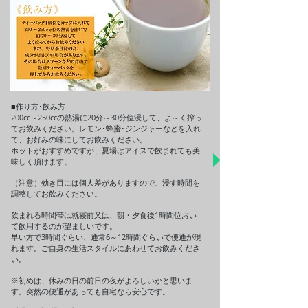
■作り方･飲み方
200cc～250ccの熱湯に20分～30分位浸して、よ～く搾っ
てお飲みください。レモン･蜂蜜･ジンジャーなどを入れ
て、お好みの味にしてお飲みください。
ホットがおすすめですが、夏場はアイスで飲まれても美
味しく頂けます。
（注意）効き目には個人差がありますので、浸す時間を
調整してお飲みください。
飲まれる時間帯は就寝前又は、朝・夕食後1時間位おい
て飲用するのが望ましいです。
早い方で3時間ぐらい、通常6～12時間ぐらいで便通が現
れます。ご自身の生活スタイルにあわせてお飲みくださ
い。
※初めは、休みの日の前日の夜がよろしいかと思いま
す。突然の便通があっても自宅なら安心です。